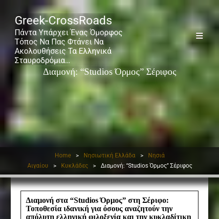
Greek-CrossRoads
Πάντα Υπάρχει Ένας Όμορφος
Τόπος Να Πας Φτάνει Να
Ακολουθήσεις Τα Ελληνικά
Σταυροδρόμια…
Διαμονή: “Studios Όρμος” Σέριφος
Home
>
Νησιωτική Ελλάδα
>
Νησιά
Αιγαίου
>
Κυκλάδες
>
Διαμονή: “Studios Όρμος” Σέριφος
Διαμονή στα “Studios Όρμος” στη Σέριφο:
Τοποθεσία ιδανική για όσους αναζητούν την
απόλυτη ελληνική φιλοξενία και την κυκλαδίτικη