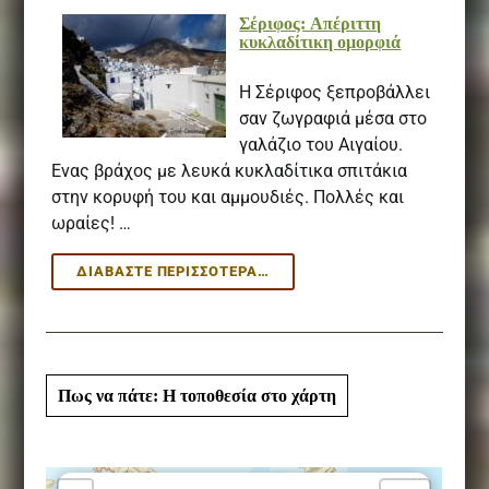
«ΚΤΉΤΟΡΕΣ»
Σέριφος: Aπέριττη
κυκλαδίτικη ομορφιά
Η Σέριφος ξεπροβάλλει
σαν ζωγραφιά μέσα στο
γαλάζιο του Αιγαίου.
Ενας βράχος με λευκά κυκλαδίτικα σπιτάκια
στην κορυφή του και αμμουδιές. Πολλές και
ωραίες! …
ΣΈΡΙΦΟΣ:
ΔΙΑΒΆΣΤΕ ΠΕΡΙΣΣΌΤΕΡΑ…
AΠΈΡΙΤΤΗ
ΚΥΚΛΑΔΊΤΙΚΗ
ΟΜΟΡΦΙΆ
Πως να πάτε: Η τοποθεσία στο χάρτη