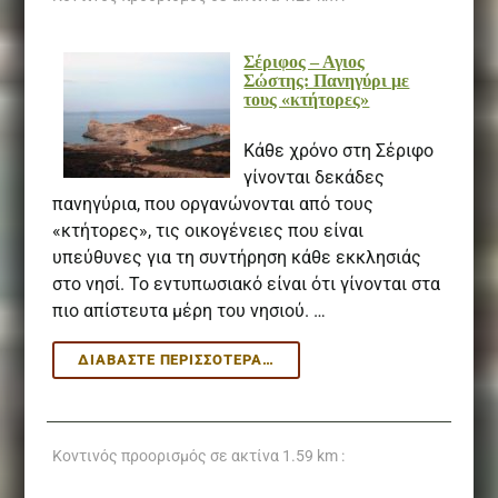
Σέριφος – Αγιος
Σώστης: Πανηγύρι με
τους «κτήτορες»
Κάθε χρόνο στη Σέριφο
γίνονται δεκάδες
πανηγύρια, που οργανώνονται από τους
«κτήτορες», τις οικογένειες που είναι
υπεύθυνες για τη συντήρηση κάθε εκκλησιάς
στο νησί. Το εντυπωσιακό είναι ότι γίνονται στα
πιο απίστευτα μέρη του νησιού. …
ΣΈΡΙΦΟΣ
ΔΙΑΒΆΣΤΕ ΠΕΡΙΣΣΌΤΕΡΑ…
–
ΑΓΙΟΣ
ΣΏΣΤΗΣ:
ΠΑΝΗΓΎΡΙ
Κοντινός προορισμός σε ακτίνα
1.59 km :
ΜΕ
ΤΟΥΣ