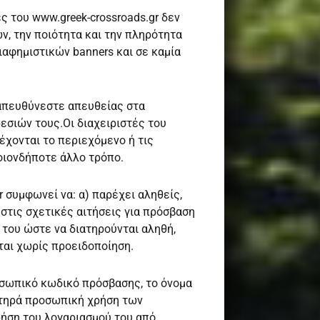
ές του www.greek-crossroads.gr δεν
ν, την ποιότητα και την πληρότητα
ιαφημιστικών banners και σε καμία
 απευθύνεστε απευθείας στα
ρεσιών τους.Οι διαχειριστές του
έχονται το περιεχόμενο ή τις
ποιονδήποτε άλλο τρόπο.
 συμφωνεί να: α) παρέχει αληθείς,
 στις σχετικές αιτήσεις για πρόσβαση
 του ώστε να διατηρούνται αληθή,
ται χωρίς προειδοποίηση.
οσωπικό κωδικό πρόσβασης, το όνομα
υστηρά προσωπική χρήση των
ρήση του λογαριασμού του από