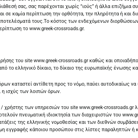
ιάθεσή σας, σας παρέχονται χωρίς “ιούς” ή άλλα επιζήμια συ
ται σε καμία περίπτωση την ορθότητα, την πληρότητα ή και 
 αποτελέσματά τους.Το κόστος των ενδεχόμενων διορθώσεων
ερίπτωση το www.greek-crossroads.gr.
ρήσης του site www.greek-crossroads.gr καθώς και οποιαδήπ
πό το ελληνικό δίκαιο, το δίκαιο της ευρωπαϊκής ένωσης κα
ων καταστεί αντίθετη προς το νόμο, παύει αυτοδικαίως να ι
ι η ισχύς των λοιπών όρων.
ς / χρήστης των υπηρεσιών του site www.greek-crossroads.gr 
ποτελούν πνευματική ιδιοκτησία των διαχειριστών του www.gr
ατάξεις της ελληνικής νομοθεσίας και των διεθνών συμβάσεω
α μη εγγραφής κάποιου προσώπου στις λίστες παραληπτών ή κ