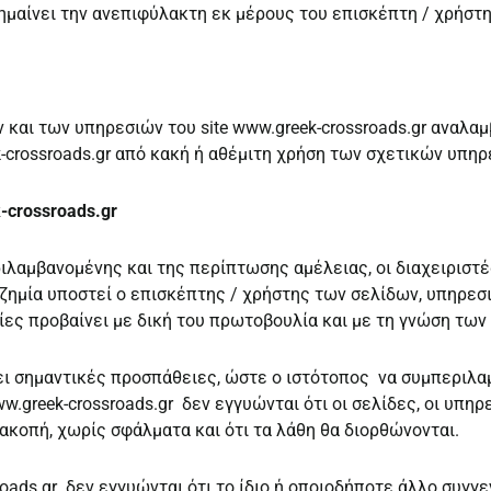
σημαίνει την ανεπιφύλακτη εκ μέρους του επισκέπτη / χρήσ
 και των υπηρεσιών του site www.greek-crossroads.gr αναλαμ
k-crossroads.gr από κακή ή αθέμιτη χρήση των σχετικών υπηρ
-crossroads.gr
λαμβανομένης και της περίπτωσης αμέλειας, οι διαχειριστές
ζημία υποστεί ο επισκέπτης / χρήστης των σελίδων, υπηρεσ
ποίες προβαίνει με δική του πρωτοβουλία και με τη γνώση τω
ει σημαντικές προσπάθειες, ώστε ο ιστότοπος να συμπεριλα
.greek-crossroads.gr δεν εγγυώνται ότι οι σελίδες, οι υπηρε
ακοπή, χωρίς σφάλματα και ότι τα λάθη θα διορθώνονται.
oads.gr δεν εγγυώνται ότι το ίδιο ή οποιοδήποτε άλλο συγγεν