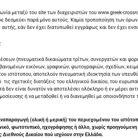
νία μεταξύ του site των διαχειριστών του www.greek-crossro
δε δεσμεύει παρά μόνο αυτούς. Καμία τροποποίηση των όρων
 αυτής, εάν δεν έχει διατυπωθεί εγγράφως και δεν έχει ενσ
ς
σεων (πνευματικά δικαιώματα τρίτων, συνεργατών και φορέ
μβανομένων εικόνων, γραφικών, φωτογραφιών, σχεδίων, κει
του ιστότοπου, αποτελούν πνευματική ιδιοκτησία των υπευθ
ό τις σχετικές διατάξεις του ελληνικού δικαίου, του ευρωπα
ά δεν είναι δυνατόν να αποτελέσει ολόκληρο ή εν μέρει αντ
μοσίευσης ή να μεταδοθεί ή να διανεμηθεί με οποιονδήποτε
ναπαραγωγή (ολική ή μερική) του περιεχομένου του ιστότοπ
νικό, φωτοτυπικό, ηχογράφησης ή άλλο, χωρίς προηγούμενη
ς Διεθνούς Δικαίου πού ισχύουν στην Ελλάδα.