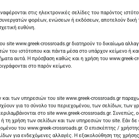
αναφέρονται στις ηλεκτρονικές σελίδες του παρόντος ιστότ
 συνεργατών φορέων, ενώσεων ή εκδόσεων, αποτελούν δική τ
σχετική ευθύνη.
ου site www.greek-crossroads.gr διατηρούν το δικαίωμα αλλα
ν του ιστότοπου και πάντα μέσα στο υπάρχον κείμενο ή και
τήματα αυτά. Η πρόσβαση καθώς και η χρήση του www.greek-c
ιγράφονται στο παρόν κείμενο.
 και των υπηρεσιών του site www.greek-crossroads.gr παραχ
χύουν για το σύνολο του περιεχομένου, των σελίδων, των γ
ριλαμβάνονται στο site www.greek-crossroads.gr. Συνεπώς, ο
ή τη χρήση των σελίδων και των υπηρεσιών του site. Εάν δε 
ομένου του www.greek-crossroads.gr. Ο επισκέπτης / χρήστης
δων για ενδεχόμενες αλλαγές. Η εξακολούθηση της χρήσης τ