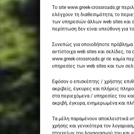
Το site www.greek-crossroads.gr περι
ελέγχουν τη διαθεσιμότητα, το περι
των υπηρεσιών άλλων web sites και σ
περίπτωση δεν είναι υπεύθυνη για τ
Συνεπώς για οποιοδήποτε πρόβλημα 
αντίστοιχα web sites και σελίδες, τ
www.greek-crossroads.gr σε καμία πε
υπηρεσίες των web sites και των σε
Εφόσον ο επισκέπτης / χρήστης επιθυ
ακριβείς, έγκυρες και πλήρεις πληρο
στα περιεχόμενα / υπηρεσίες του και
ακριβή, έγκυρα, ενημερωμένα και πλ
Τα μέλη παραμένουν αποκλειστικά υπ
χρήσης και γενικότερα τον λογαριασ
στοιχείων του λογαριασμού του και 