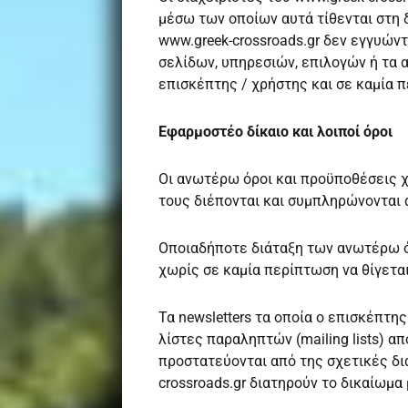
μέσω των οποίων αυτά τίθενται στη δ
www.greek-crossroads.gr δεν εγγυών
σελίδων, υπηρεσιών, επιλογών ή τα
επισκέπτης / χρήστης και σε καμία π
Εφαρμοστέο δίκαιο και λοιποί όροι
Οι ανωτέρω όροι και προϋποθέσεις χ
τους διέπονται και συμπληρώνονται α
Οποιαδήποτε διάταξη των ανωτέρω όρ
χωρίς σε καμία περίπτωση να θίγετα
Τα newsletters τα οποία ο επισκέπτη
λίστες παραληπτών (mailing lists) α
προστατεύονται από της σχετικές δι
crossroads.gr διατηρούν το δικαίωμ