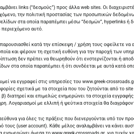
λαμβάνει links (“δεσμούς”) προς άλλα web sites. Οι διαχειριστ
εχόμενο, την πολιτική προστασίας των προσωπικών δεδομένω
ελίδων στα οποία παραπέμπει μέσω “δεσμών”, hyperlinks ή δ
ο περιεχόμενο αυτό.
παρουσιασθεί κατά την επίσκεψη / χρήση τους οφείλετε να
α οποία και φέρουν τη σχετική ευθύνη για την παροχή των υπη
ρίπτωση δεν πρέπει να θεωρηθούν ότι ενστερνίζονται ή αποδ
λίδων στα οποία παραπέμπει ή ότι συνδέεται με αυτά κατά ο
μεί να εγγραφεί στις υπηρεσίες του www.greek-crossroads.gr
φορίες σχετικά με τα στοιχεία που του ζητούνται από το site
 β) διατηρεί και επιμελώς ενημερώνει τα στοιχεία εγγραφής
ήρη. Λογαριασμοί με ελλιπή ή ψεύτικα στοιχεία θα διαγράφον
εύθυνα για όλες τις πράξεις που διενεργούνται υπό τον πρ
μό τους (user account). Κάθε μέλος αναλαμβάνει να κάνει α
να ενημερώνει άμεσα το www.greek-crossroads.gr για τυχόν χ