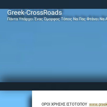
Greek-CrossRoads
Πάντα Υπάρχει Ένας Όμορφος Τόπος Να Πας Φτάνει Να 
ΟΡΟΙ ΧΡΗΣΗΣ ΙΣΤΟΤΟΠΟΥ
www.greek