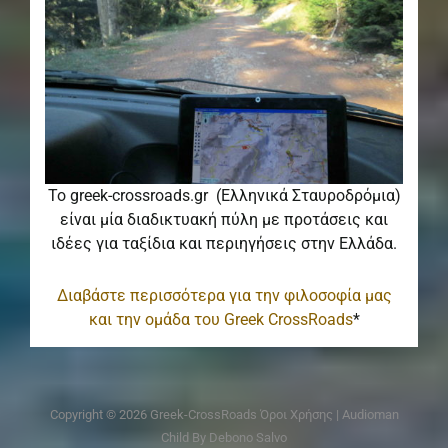
Το greek-crossroads.gr (Ελληνικά Σταυροδρόμια)
είναι μία διαδικτυακή πύλη με προτάσεις και
ιδέες για ταξίδια και περιηγήσεις στην Ελλάδα.
Διαβάστε περισσότερα για την φιλοσοφία μας
και την ομάδα του Greek CrossRoads
*
Copyright © 2026
Greek-CrossRoads
Όροι Χρήσης
|
Audioman
Child By
Debono Salvo