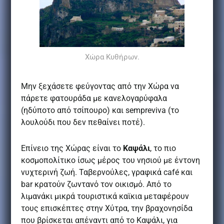
Χώρα Κυθήρων.
Μην ξεχάσετε φεύγοντας από την Χώρα να
πάρετε φατουράδα με κανελογαρύφαλα
(ηδύποτο από τσίπουρο) και
sempreviva
(το
λουλούδι που δεν πεθαίνει ποτέ).
Επίνειο της Χώρας είναι το
Καψάλι
, το πιο
κοσμοπολίτικο ίσως μέρος του νησιού με έντονη
νυχτερινή ζωή. Ταβερνούλες, γραφικά
caf
é και
bar
κρατούν ζωντανό τον οικισμό. Από το
λιμανάκι μικρά τουριστικά καϊκια μεταφέρουν
τους επισκέπτες σ
την Χύτρα, την βραχονησίδα
που βρίσκεται απέναντι από το Καψάλι, για