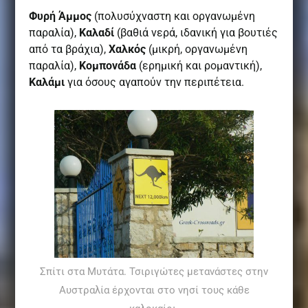
Φυρή Άμμος
(πολυσύχναστη και οργανωμένη
παραλία),
Καλαδί
(βαθιά νερά, ιδανική για βουτιές
από τα βράχια),
Χαλκός
(μικρή, οργανωμένη
παραλία),
Κομπονάδα
(ερημική και ρομαντική),
Καλάμι
για όσους αγαπούν την περιπέτεια.
Σπίτι στα Μυτάτα. Τσιριγώτες μετανάστες στην
Αυστραλία έρχονται στο νησί τους κάθε