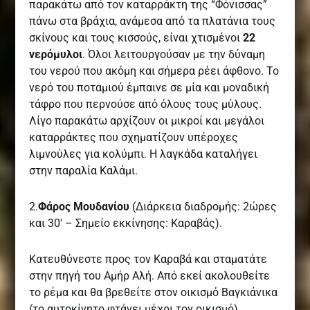
παρακάτω από τον καταρράκτη της “Φόνισσας”
πάνω στα βράχια, ανάμεσα από τα πλατάνια τους
σκίνους και τους κισσούς, είναι χτισμένοι
22
νερόμυλοι
. Όλοι λειτουργούσαν με την δύναμη
του νερού που ακόμη και σήμερα ρέει άφθονο. Το
νερό του ποταμιού έμπαινε σε μία και μοναδική
τάφρο που περνούσε από όλους τους μύλους.
Λίγο παρακάτω αρχίζουν οι μικροί και μεγάλοι
καταρράκτες που σχηματίζουν υπέροχες
λιμνούλες για κολύμπι. Η λαγκάδα καταλήγει
στην παραλία Καλάμι.
2.
Φάρος Μουδανίου
(Διάρκεια διαδρομής: 2ώρες
και 30′ – Σημείο εκκίνησης: Καραβάς).
Κατευθύνεστε προς τον Καραβά και σταματάτε
στην πηγή του Αμήρ Αλή. Από εκεί ακολουθείτε
το ρέμα και θα βρεθείτε στον οικισμό Βαγκιάνικα
(το αυτοκίνητο φτάνει μέχρι τον οικισμό).