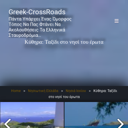
Greek-CrossRoads
Πάντα Υπάρχει Ένας Όμορφος
Τόπος Να Πας Φτάνει Να
Ακολουθήσεις Τα Ελληνικά
Σταυροδρόμια…
Κύθηρα: Ταξίδι στο νησί του έρωτα
Home
>
Νησιωτική Ελλάδα
>
Νησιά Ιονίου
>
Κύθηρα: Ταξίδι
στο νησί του έρωτα