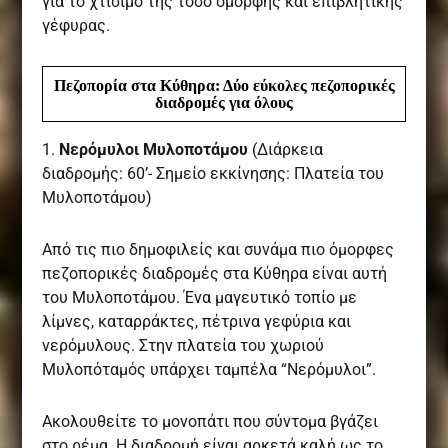
για το χτίσιμο της τόσο όμορφης και επιβλητικής
γέφυρας.
Πεζοπορία στα Κύθηρα: Δύο εύκολες πεζοπορικές
διαδρομές για όλους
1.
Νερόμυλοι Μυλοποτάμου
(Διάρκεια
διαδρομής: 60’- Σημείο εκκίνησης: Πλατεία του
Μυλοποτάμου)
Από τις πιο δημοφιλείς και συνάμα πιο όμορφες
πεζοπορικές διαδρομές στα Κύθηρα είναι αυτή
του Μυλοποτάμου. Ένα μαγευτικό τοπίο με
λίμνες, καταρράκτες, πέτρινα γεφύρια και
νερόμυλους. Στην πλατεία του χωριού
Μυλοπόταμός υπάρχει ταμπέλα “Νερόμυλοι”.
Ακολουθείτε το μονοπάτι που σύντομα βγάζει
στο ρέμα. Η διαδρομή είναι αρκετά καλή ως το