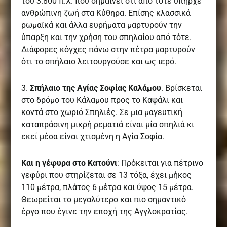
του 3.800 π.Χ. που σημαίνει ότι από τότε υπήρχε
ανθρώπινη ζωή στα Κύθηρα. Επίσης κλασσικά
ρωμαϊκά και άλλα ευρήματα μαρτυρούν την
ύπαρξη και την χρήση του σπηλαίου από τότε.
Διάφορες κόγχες πάνω στην πέτρα μαρτυρούν
ότι το σπήλαιο λειτουργούσε και ως ιερό.
3.
Σπήλαιο της Αγίας Σοφίας Καλάμου
. Βρίσκεται
στο δρόμο του Κάλαμου προς το Καψάλι και
κοντά στο χωριό Σπηλιές. Σε μια μαγευτική
καταπράσινη μικρή ρεματιά είναι μία σπηλιά κι
εκεί μέσα είναι χτισμένη η Αγία Σοφία.
Και η
γέφυρα στο Κατούνι
: Πρόκειται για πέτρινο
γεφύρι που στηρίζεται σε 13 τόξα, έχει μήκος
110 μέτρα, πλάτος 6 μέτρα και ύψος 15 μέτρα.
Θεωρείται το μεγαλύτερο και πιο σημαντικό
έργο που έγινε την εποχή της Αγγλοκρατίας.