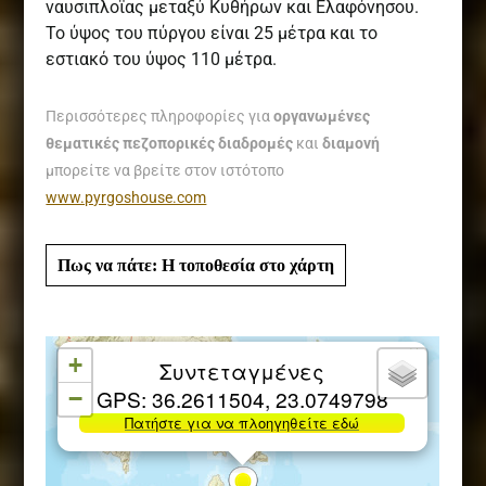
ναυσιπλοϊας μεταξύ Κυθήρων και Ελαφόνησου.
Το ύψος του πύργου είναι 25 μέτρα και το
εστιακό του ύψος 110 μέτρα.
Περισσότερες πληροφορίες για
οργανωμένες
θεματικές πεζοπορικές διαδρομές
και
διαμονή
μπορείτε να βρείτε στον ιστότοπο
www.pyrgoshouse.com
Πως να πάτε: Η τοποθεσία στο χάρτη