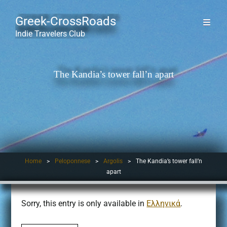
Greek-CrossRoads
Indie Travelers Club
The Kandia’s tower fall’n apart
Home
>
Peloponnese
>
Argolis
>
The Kandia’s tower fall’n
apart
Sorry, this entry is only available in
Ελληνικά
.