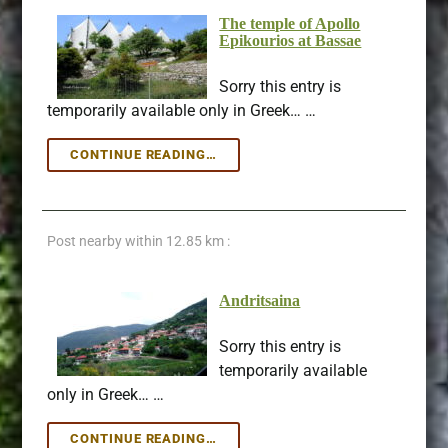
The temple of Apollo
Epikourios at Bassae
Sorry this entry is
temporarily available only in Greek… …
THE
CONTINUE READING…
TEMPLE
OF
APOLLO
EPIKOURIOS
Post nearby within
12.85 km :
AT
BASSAE
Andritsaina
Sorry this entry is
temporarily available
only in Greek… …
ANDRITSAINA
CONTINUE READING…