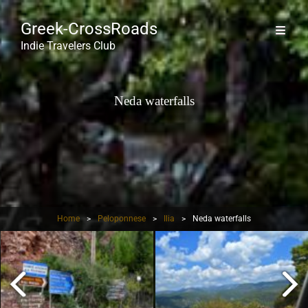
Greek-CrossRoads
Indie Travelers Club
Neda waterfalls
Home
>
Peloponnese
>
Ilia
>
Neda waterfalls