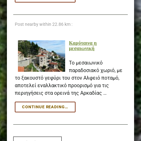
Post nearby within
22.86 km :
Καρύταινα η
μεσαιωνική
Το μεσαιωνικό
παραδοσιακό χωριό, με
το ξακουστό γεφύρι του στον Αλφειό ποταμό,
αποτελεί εναλλακτικό προορισμό για τις
περιηγήσεις στα ορεινά της Αρκαδίας …
ΚΑΡΎΤΑΙΝΑ
CONTINUE READING…
Η
ΜΕΣΑΙΩΝΙΚΉ