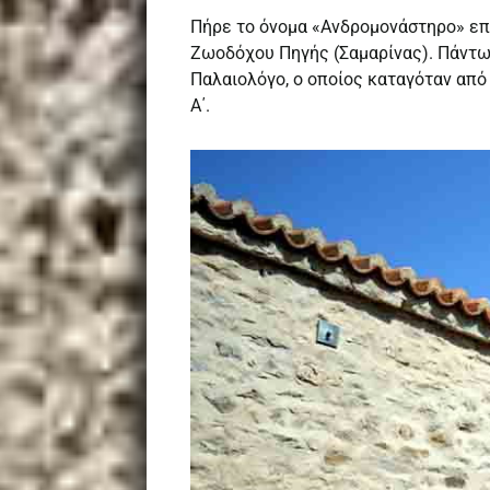
Πήρε το όνομα «Ανδρομονάστηρο» επε
Ζωοδόχου Πηγής (Σαμαρίνας). Πάντως
Παλαιολόγο, ο οποίος καταγόταν από 
Α΄.