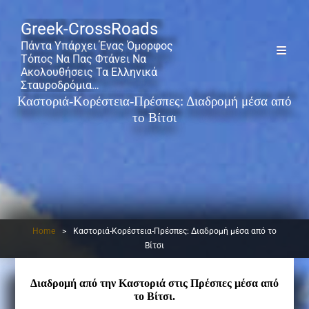
Greek-CrossRoads
Πάντα Υπάρχει Ένας Όμορφος
Τόπος Να Πας Φτάνει Να
Ακολουθήσεις Τα Ελληνικά
Σταυροδρόμια…
Καστοριά-Κορέστεια-Πρέσπες: Διαδρομή μέσα από
το Βίτσι
Home
>
Καστοριά-Κορέστεια-Πρέσπες: Διαδρομή μέσα από το
Βίτσι
Διαδρομή από την Καστοριά στις Πρέσπες μέσα από
το Βίτσι.