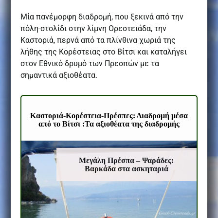
Μία πανέμορφη διαδρομή, που ξεκινά από την
πόλη-στολίδι στην λίμνη Ορεστειάδα, την
Καστοριά, περνά από τα πλίνθινα χωριά της
λήθης της Κορέστειας στο Βίτσι και καταλήγει
στον Εθνικό δρυμό των Πρεσπών με τα
σημαντικά αξιοθέατα.
Καστοριά-Κορέστεια-Πρέσπες: Διαδρομή μέσα
από το Βίτσι :
Τα αξιοθέατα της διαδρομής
Αυ
Μεγάλη Πρέσπα – Ψαράδες:
ιδ
Βαρκάδα στα ασκηταριά
κα
Κα
Γ