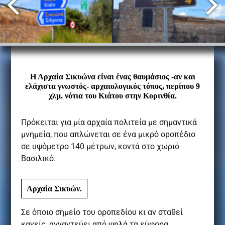
Η Αρχαία Σικυώνα είναι ένας θαυμάσιος -αν και
ελάχιστα γνωστός- αρχαιολογικός τόπος, περίπου 9
χλµ. νότια του Κιάτου στην Κορινθία.
Πρόκειται για μία αρχαία πολιτεία µε σηµαντικά
µνηµεία, που απλώνεται σε ένα µικρό οροπέδιο
σε υψόµετρο 140 µέτρων, κοντά στο χωριό
Βασιλικό.
Αρχαία Σικυών.
Σε όποιο σηµείο του οροπεδίου κι αν σταθεί
κανείς, αγναντεύει από ψηλά τα εύφορα