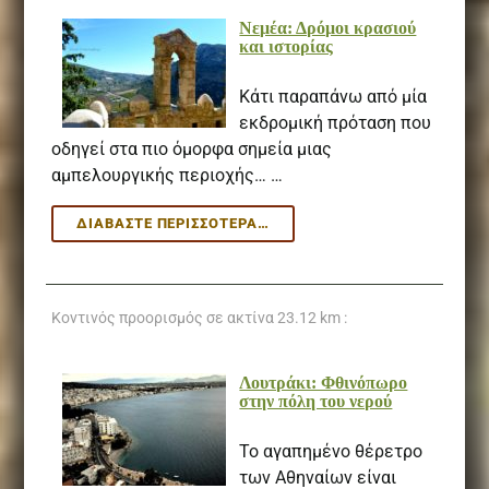
Νεμέα: Δρόμοι κρασιού
και ιστορίας
Κάτι παραπάνω από μία
εκδρομική πρόταση που
οδηγεί στα πιο όμορφα σημεία μιας
αμπελουργικής περιοχής… …
ΝΕΜΈΑ:
ΔΙΑΒΆΣΤΕ ΠΕΡΙΣΣΌΤΕΡΑ…
ΔΡΌΜΟΙ
ΚΡΑΣΙΟΎ
ΚΑΙ
ΙΣΤΟΡΊΑΣ
Κοντινός προορισμός σε ακτίνα
23.12 km :
Λουτράκι: Φθινόπωρο
στην πόλη του νερού
Το αγαπημένο θέρετρο
των Αθηναίων είναι