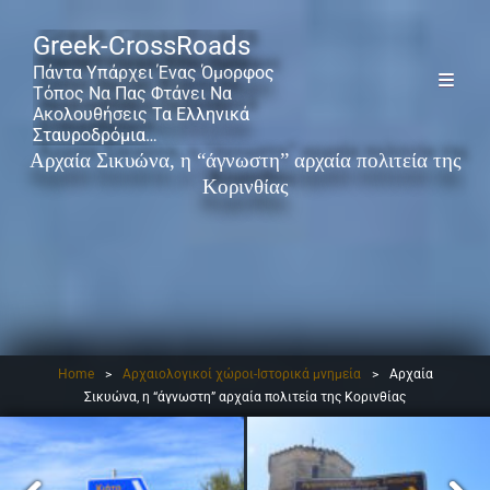
Greek-CrossRoads
Πάντα Υπάρχει Ένας Όμορφος
Τόπος Να Πας Φτάνει Να
Ακολουθήσεις Τα Ελληνικά
Σταυροδρόμια…
Αρχαία Σικυώνα, η “άγνωστη” αρχαία πολιτεία της
Κορινθίας
Home
>
Αρχαιολογικοί χώροι-Ιστορικά μνημεία
>
Αρχαία
Σικυώνα, η “άγνωστη” αρχαία πολιτεία της Κορινθίας