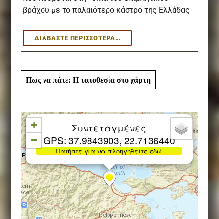
βράχου με το παλαιότερο κάστρο της Ελλάδας
ΑΞΙΟΘΈΑΤΑ
ΔΙΑΒΆΣΤΕ ΠΕΡΙΣΣΌΤΕΡΑ…
ΚΟΝΤΆ
ΣΤΗΝ
ΚΌΡΙΝΘΟ:
ΑΡΧΑΊΑ
Πως να πάτε: Η τοποθεσία στο χάρτη
ΚΌΡΙΝΘΟΣ
–
ΛΟΥΤΡΆΚΙ
–
ΗΡΑΊΟ