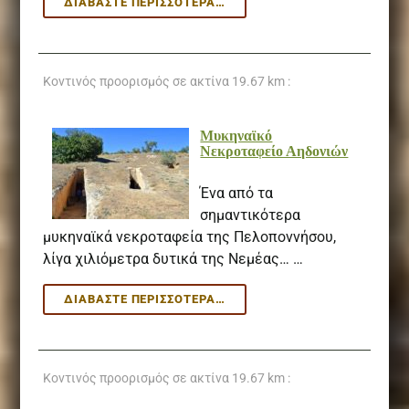
ΚΆΣΤΡΟ
ΔΙΑΒΆΣΤΕ ΠΕΡΙΣΣΌΤΕΡΑ…
ΑΚΡΟΚΟΡΊΝΘΟΥ
–
ΑΡΧΑΊΑ
ΚΌΡΙΝΘΟΣ
Κοντινός προορισμός σε ακτίνα
19.67 km :
Μυκηναϊκό
Νεκροταφείο Αηδονιών
Ένα από τα
σημαντικότερα
μυκηναϊκά νεκροταφεία της Πελοποννήσου,
λίγα χιλιόμετρα δυτικά της Νεμέας… …
ΜΥΚΗΝΑΪΚΌ
ΔΙΑΒΆΣΤΕ ΠΕΡΙΣΣΌΤΕΡΑ…
ΝΕΚΡΟΤΑΦΕΊΟ
ΑΗΔΟΝΙΏΝ
Κοντινός προορισμός σε ακτίνα
19.67 km :