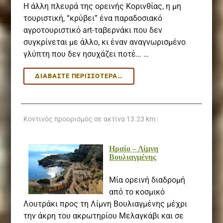
Η άλλη πλευρά της ορεινής Κορινθίας, η μη
τουριστική, “κρύβει” ένα παραδοσιακό
αγροτουριστικό art-ταβερνάκι που δεν
συγκρίνεται με άλλο, κι έναν αναγνωρισμένο
γλύπτη που δεν ησυχάζει ποτέ… …
ΟΡΕΙΝΉ
ΔΙΑΒΆΣΤΕ ΠΕΡΙΣΣΌΤΕΡΑ…
ΚΟΡΙΝΘΊΑ:
ΤΟ
ART-
ΤΑΒΕΡΝΆΚΙ
Κοντινός προορισμός σε ακτίνα
13.23 km :
ΣΤΑ
ΜΠΟΖΙΚΆ
Hραίο – Λίμνη
Βουλιαγμένης
Μία ορεινή διαδρομή
από το κοσμικό
Λουτράκι προς τη Λίμνη Βουλιαγμένης μέχρι
την άκρη του ακρωτηρίου Μελαγκάβι και σε