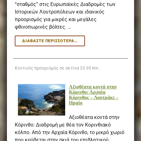
“σταθμός” στις Ευρωπαϊκές Διαδρομές των
Ιστορικών Λουτροπόλεων και ιδανικός
προορισμός για μικρές και μεγάλες
φθινοπωρινές βόλτες. …
ΛΟΥΤΡΆΚΙ:
ΔΙΑΒΆΣΤΕ ΠΕΡΙΣΣΌΤΕΡΑ…
ΦΘΙΝΌΠΩΡΟ
ΣΤΗΝ
ΠΌΛΗ
ΤΟΥ
Κοντινός προορισμός σε ακτίνα
23.95 km :
ΝΕΡΟΎ
Αξιοθέατα κοντά στην
Κόρινθο: Αρχαία
Κόρινθος – Λουτράκι –
Ηραίο
Αξιοθέατα κοντά στην
Κόρινθο: Διαδρομή με θέα τον Κορινθιακό
κόλπο. Από την Αρχαία Κόρινθο, το μικρό χωριό
που κρύβεται στην σκιά του επιβλητικού