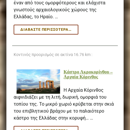
έναν από τους ομορφότερους και ελάχιστα
γνωστούς αρχαιολογικούς χώρους της
Ελλάδας, το Ηραίο. …
HΡΑΊΟ
ΔΙΑΒΆΣΤΕ ΠΕΡΙΣΣΌΤΕΡΑ…
–
ΛΊΜΝΗ
ΒΟΥΛΙΑΓΜΈΝΗΣ
Κοντινός προορισμός σε ακτίνα
16.76 km :
Κάστρο Ακροκορίνθου –
Αρχαία Κόρινθος
H Αρχαία Κόρινθος
αιφνιδιάζει με τη λιτή, δωρική, ομορφιά του
τοπίου της. Το μικρό χωριό κρύβεται στην σκιά
του επιβλητικού βράχου με το παλαιότερο
κάστρο της Ελλάδας στην κορυφή… …