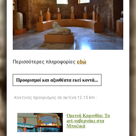
Περισσότερες πληροφορίες
εδώ
Προορισμοί και αξιοθέατα εκεί κοντά...
Κοντινός προορισμός σε ακτίνα
12.15 km :
Ορεινή Κορινθία: Το
art-ταβερνάκι στα
Μποζικά