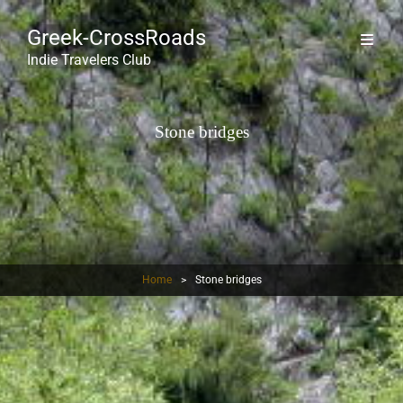
Greek-CrossRoads
Indie Travelers Club
Stone bridges
Home
>
Stone bridges