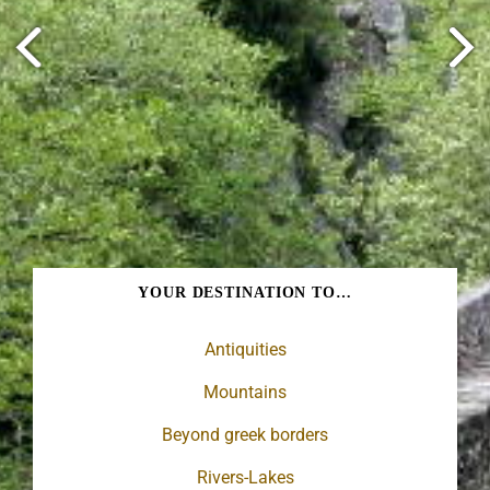
Syrrako: a stone-village on Tzoumerka mount
YOUR DESTINATION TO…
Antiquities
Mountains
Beyond greek borders
Rivers-Lakes