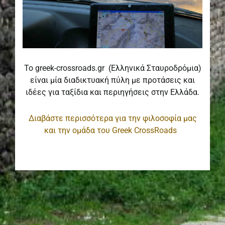
Το greek-crossroads.gr (Ελληνικά Σταυροδρόμια)
είναι μία διαδικτυακή πύλη με προτάσεις και
ιδέες για ταξίδια και περιηγήσεις στην Ελλάδα.
Διαβάστε περισσότερα για την φιλοσοφία μας
και την ομάδα του Greek CrossRoads
Copyright © 2026
Greek-CrossRoads
Use Of Terms
|
Audioman
Child By
Debono Salvo