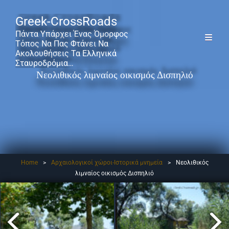
Greek-CrossRoads
Πάντα Υπάρχει Ένας Όμορφος
Τόπος Να Πας Φτάνει Να
Ακολουθήσεις Τα Ελληνικά
Σταυροδρόμια…
Νεολιθικός λιμναίος οικισμός Δισπηλιό
Home
>
Αρχαιολογικοί χώροι-Ιστορικά μνημεία
>
Νεολιθικός
λιμναίος οικισμός Δισπηλιό