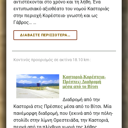
αντιστέκονται στο χρόνο και τη λήθη. Ένα
εντυπωσιακό αξιοθέατο του νομού Καστοριάς
στην περιοχή Κορέστεια- γνωστή και ως
Γάβρος… …
ΚΟΡΈΣΤΕΙΑ:
ΔΙΑΒΆΣΤΕ ΠΕΡΙΣΣΌΤΕΡΑ…
ΧΩΡΙΆ
ΑΠΌ
ΤΕΡΑΚΌΤΑ
Κοντινός προορισμός σε ακτίνα
18.10 km :
Καστοριά-Κορέστεια-
Πρέσπες: Διαδρομή
μέσα από το Βίτσι
Διαδρομή από την
Καστοριά στις Πρέσπες μέσα από το Βίτσι. Μία
πανέμορφη διαδρομή, που ξεκινά από την πόλη-
στολίδι στην λίμνη Ορεστειάδα, την Καστοριά,
περνά από τα πλίνθινα χωριά της λήθης