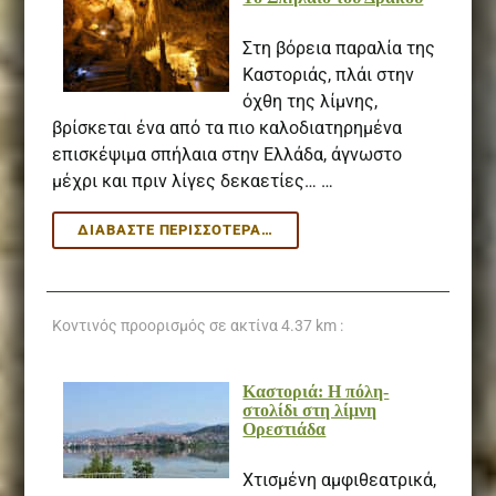
Στη βόρεια παραλία της
Καστοριάς, πλάι στην
όχθη της λίμνης,
βρίσκεται ένα από τα πιo καλοδιατηρημένα
επισκέψιμα σπήλαια στην Ελλάδα, άγνωστο
μέχρι και πριν λίγες δεκαετίες… …
ΤΟ
ΔΙΑΒΆΣΤΕ ΠΕΡΙΣΣΌΤΕΡΑ…
ΣΠΉΛΑΙΟ
ΤΟΥ
ΔΡΆΚΟΥ
Κοντινός προορισμός σε ακτίνα
4.37 km :
Καστοριά: Η πόλη-
στολίδι στη λίμνη
Ορεστιάδα
Χτισμένη αμφιθεατρικά,