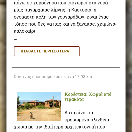
πάνω σε χερσόνησο που εισχωρεί στα νερά
μίας πανάρχαιας λίμνης, η Καστοριά- η
ονομαστή πόλη των γουναράδων- είναι ένας
τόπος που θες να πας και να ξαναπάς, χειμώνα-
καλοκαίρι…
…
ΚΑΣΤΟΡΙΆ:
ΔΙΑΒΆΣΤΕ ΠΕΡΙΣΣΌΤΕΡΑ…
Η
ΠΌΛΗ-
ΣΤΟΛΊΔΙ
ΣΤΗ
Κοντινός προορισμός σε ακτίνα
17.93 km :
ΛΊΜΝΗ
ΟΡΕΣΤΙΆΔΑ
Κορέστεια: Χωριά από
τερακότα
Αυτά είναι τα
ερημωμένα πλίνθινα
χωριά με την ιδιαίτερη αρχιτεκτονική που